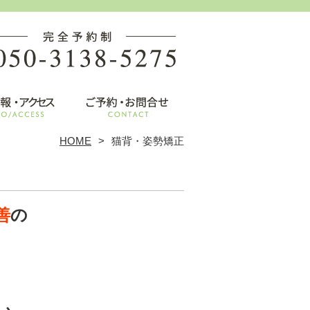
HOME
猫背・姿勢矯正
善
の